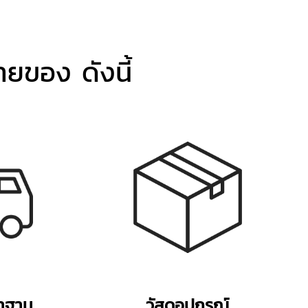
ยของ ดังนี้
าฐาน
วัสดุอุปกรณ์