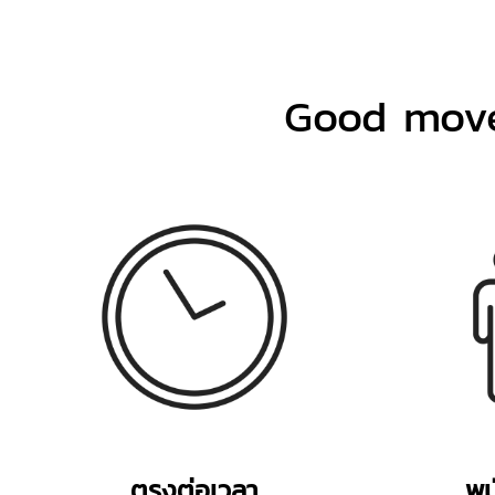
Good move 
ตรงต่อเวลา
พน