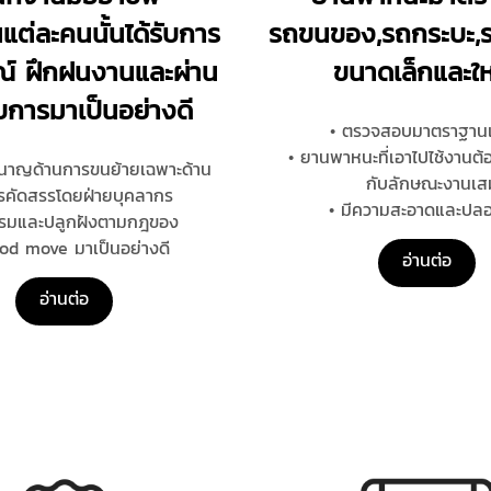
แต่ละคนนั้นได้รับการ
รถขนของ,รถกระบะ,
ณ์ ฝึกฝนงานและผ่าน
ขนาดเล็กและใ
การมาเป็นอย่างดี
• ตรวจสอบมาตราฐาน
• ยานพาหนะที่เอาไปไช้งานต
านาญด้านการขนย้ายเฉพาะด้าน
กับลักษณะงานเส
ารคัดสรรโดยฝ่ายบุคลากร
• มีความสะอาดและปล
บรมและปลูกฝังตามกฎของ
 move มาเป็นอย่างดี
อ่านต่อ
อ่านต่อ