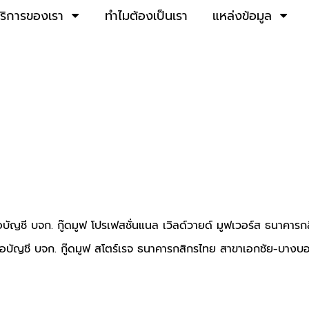
ริการของเรา
ทําไมต้องเป็นเรา
แหล่งข้อมูล
่อบัญชี บจก. กู๊ดมูฟ โปรเฟสชั่นแนล เวิลด์วายด์ มูฟเวอร์ส
ธนาคารก
ื่อบัญชี บจก. กู๊ดมูฟ สโตร์เรจ ธนาคารกสิกรไทย สาขาเอกชัย-บางบ