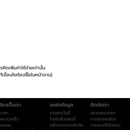
เพิ่มค่าใช้จ่ายเท่านั้น
์เงื่อนไขต้องซื้อในหน้างาน)
ต้องเป็นเรา
แหล่งข้อมูล
ติดต่อเรา
อเวลา
ข่าวสารวันนี้
ตรวจสอบราคา
และรวดเร็ว
โปรโมชั่นตอนนี้
การจองขนย้าย
วางแผน
แพ็คเกจราคาเริ่มต้น
การจองที่เก็บของ