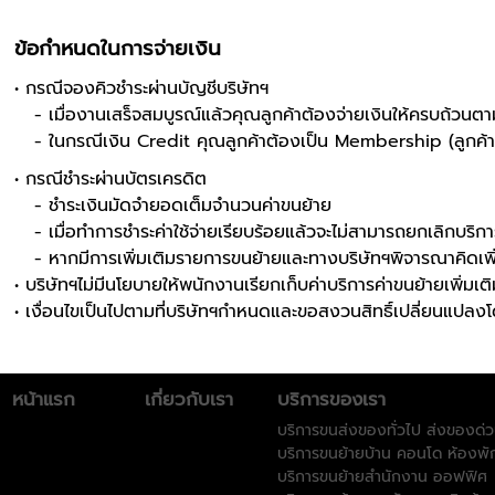
ข้อกำหนดในการจ่ายเงิน
• กรณีจองคิวชำระผ่านบัญชีบริษัทฯ
- เมื่องานเสร็จสมบูรณ์แล้วคุณลูกค้าต้องจ่ายเงินให้ครบถ้วนตาม
- ในกรณีเงิน Credit คุณลูกค้าต้องเป็น Membership (ลูกค้าประจํา
• กรณีชำระผ่านบัตรเครดิต
- ชำระเงินมัดจำยอดเต็มจำนวนค่าขนย้าย
- เมื่อทำการชำระค่าใช้จ่ายเรียบร้อยแล้วจะไม่สามารถยกเลิกบริการ
- หากมีการเพิ่มเติมรายการขนย้ายและทางบริษัทฯพิจารณาคิดเพิ่มค่
• บริษัทฯไม่มีนโยบายให้พนักงานเรียกเก็บค่าบริการค่าขนย้ายเพิ่มเติ
• เงื่อนไขเป็นไปตามที่บริษัทฯกำหนดและขอสงวนสิทธิ์เปลี่ยนแปลงโด
หน้าแรก
เกี่ยวกับเรา
บริการของเรา
บริการขนส่งของทั่วไป ส่งของด่
บริการขนย้ายบ้าน คอนโด ห้องพั
บริการขนย้ายสำนักงาน ออฟฟิศ