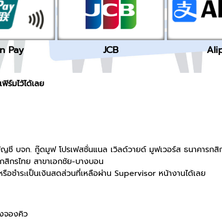
n Pay
JCB
Ali
ิร์มไว้ได้เลย
บัญชี บจก. กู๊ดมูฟ โปรเฟสชั่นแนล เวิลด์วายด์ มูฟเวอร์ส
ธนาคารกสิก
คารกสิกรไทย สาขาเอกชัย-บางบอน
อชำระเป็นเงินสดส่วนที่เหลือผ่าน Supervisor หน้างานได้เลย
้งจองคิว