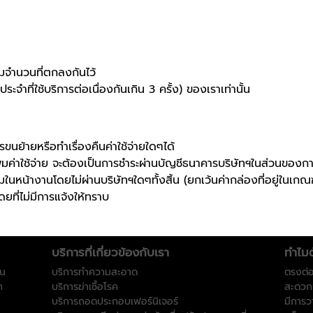
จํานวนที่ตกลงกันไว้
ที่ใช้บริการต่อเนื่องกันเกิน 3 ครั้ง) ของเราเท่านั้น
ขนย้ายหรือทำเรื่องคืนค่าใช้จ่ายใดๆได้
าใช้จ่าย จะต้องเป็นการชำระผ่านบัญชีธนาคารบริษัทฯในส่วนของการคิด
มในหน้างานโดยไม่ผ่านบริษัทฯใดๆทั้งสิ้น (ยกเว้นค่ากล่องที่อยู่ในเกณฑ
ยที่ไม่มีการแจ้งให้ทราบ
บริการที่เกี่ยวข้องกับเรา
ทําไม
วน
บริการทำความสะอาด
ตรงต่
ก
บริการฆ่าเชื้อโรค
สะดวก
บริการถอดประกอบเฟอร์นิเจอร์
มีการ