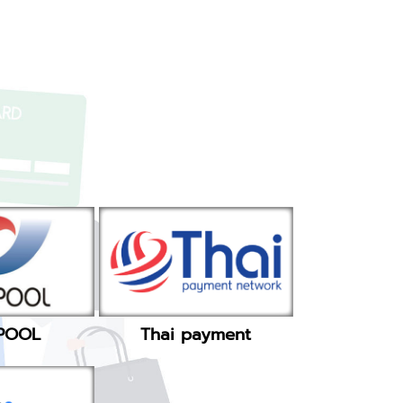
POOL
Thai payment