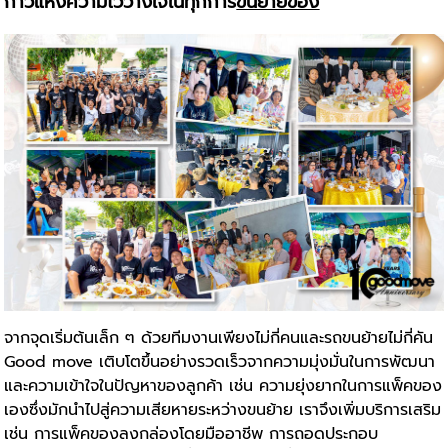
ก้าวแห่งความไว้วางใจในทุกการ
ขนย้ายของ
จากจุดเริ่มต้นเล็ก ๆ ด้วยทีมงานเพียงไม่กี่คนและรถขนย้ายไม่กี่คัน
Good move เติบโตขึ้นอย่างรวดเร็วจากความมุ่งมั่นในการพัฒนา
และความเข้าใจในปัญหาของลูกค้า เช่น ความยุ่งยากในการแพ็คของ
เองซึ่งมักนำไปสู่ความเสียหายระหว่างขนย้าย เราจึงเพิ่มบริการเสริม
เช่น การแพ็คของลงกล่องโดยมืออาชีพ การถอดประกอบ