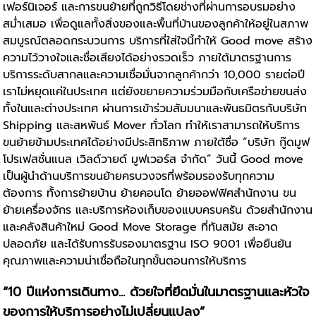
เฟอร์นิเจอร์ และการขนย้ายที่ถูกวิธีโดยช่างที่ผ่านการอบรมอย่าง
สม่ำเสมอ เพื่อดูแลทั้งสิ่งของและพื้นที่บ้านของลูกค้าให้อยู่ในสภาพ
สมบูรณ์ตลอดกระบวนการ บริการที่ใส่ใจนี้ทำให้ Good move สร้าง
ความไว้วางใจและชื่อเสียงได้อย่างรวดเร็ว ภายใต้มาตรฐานการ
บริการระดับสากลและความเชื่อมั่นจากลูกค้ากว่า 10,000 รายต่อปี
เราไม่หยุดแค่ในประเทศ แต่ยังขยายความร่วมมือกับเครือข่ายขนส่ง
ทั้งในและต่างประเทศ ผ่านการเข้าร่วมสัมมนาและพันธมิตรกับบริษัท
Shipping และสหพันธ์ Mover ทั่วโลก ทำให้เราสามารถให้
บริการ
ขนย้าย
ข้ามประเทศได้อย่างมีประสิทธิภาพ ภายใต้ชื่อ “บริษัท กู๊ดมูฟ
โปรเฟสชั่นแนล เวิลด์วายด์ มูฟเวอร์ส จำกัด” วันนี้ Good move
เป็นผู้นำด้านบริการขนย้ายครบวงจรที่พร้อมรองรับทุกความ
ต้องการ ทั้งการย้ายบ้าน ย้ายคอนโด ย้ายออฟฟิศสำนักงาน ขน
ย้ายเครื่องจักร และบริการห้องเก็บของแบบครบครัน ด้วยสำนักงาน
และคลังสินค้าใหม่ Good Move Storage ที่ทันสมัย สะอาด
ปลอดภัย และได้รับการรับรองมาตรฐาน ISO 9001 เพื่อยืนยัน
คุณภาพและความน่าเชื่อถือในทุกขั้นตอนการให้บริการ
“10 ปีแห่งการเดินทาง... ด้วยใจที่ยึดมั่นในมาตรฐานและหัวใจ
ของการให้บริการอย่างไม่เปลี่ยนแปลง”